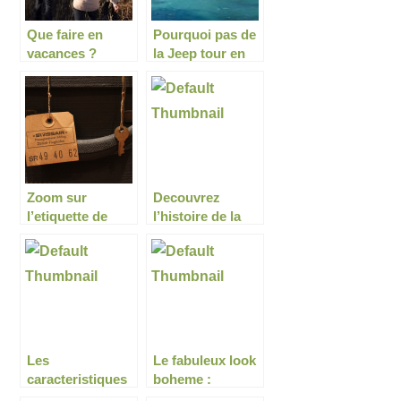
Que faire en
Pourquoi pas de
vacances ?
la Jeep tour en
Normandie ?
Zoom sur
Decouvrez
l’etiquette de
l’histoire de la
bagage
fascinante Patte
connectee
d’Ours
Les
Le fabuleux look
caracteristiques
boheme :
des cerfs : virilite
nouvelle