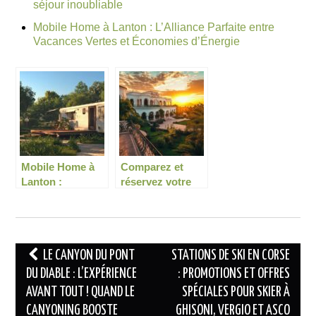
séjour inoubliable
Mobile Home à Lanton : L’Alliance Parfaite entre
Vacances Vertes et Économies d’Énergie
Mobile Home à
Comparez et
Lanton :
réservez votre
L’Alliance
hôtel en Tunisie
Parfaite entre
pour un séjour
Vacances Vertes
inoubliable
et Économies
Navigation
LE CANYON DU PONT
STATIONS DE SKI EN CORSE
d’Énergie
des
DU DIABLE : L’EXPÉRIENCE
: PROMOTIONS ET OFFRES
AVANT TOUT ! QUAND LE
SPÉCIALES POUR SKIER À
articles
CANYONING BOOSTE
GHISONI, VERGIO ET ASCO