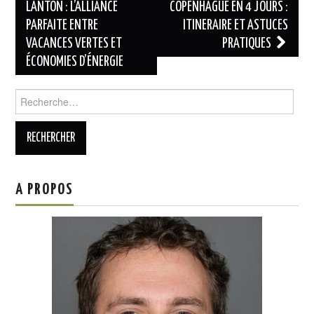
l’archipel en
des
LANTON : L’ALLIANCE
COPENHAGUE EN 4 JOURS :
2025
PARFAITE ENTRE
ITINERAIRE ET ASTUCES
articles
VACANCES VERTES ET
PRATIQUES
ÉCONOMIES D’ÉNERGIE
Rechercher :
A PROPOS