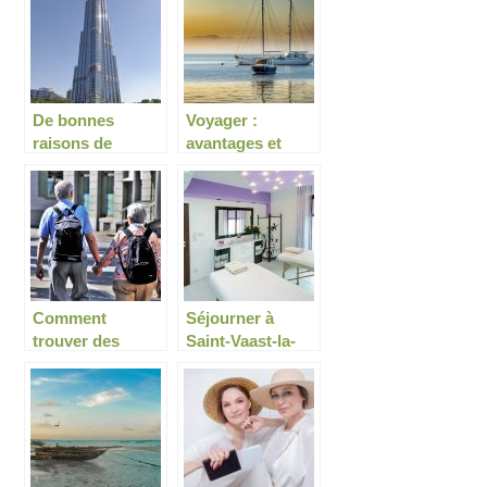
?
De bonnes
Voyager :
raisons de
avantages et
voyager en
inconvénients
famille à Dubaï
Comment
Séjourner à
trouver des
Saint-Vaast-la-
compagnons de
Hougue
voyage?