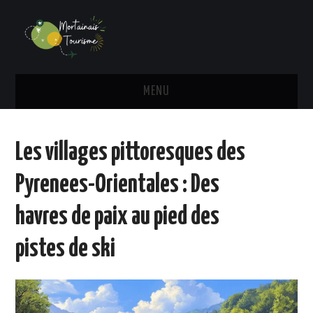
MENU
TRANSPORT
Les villages pittoresques des
HÉBERGEMENT
Pyrenees-Orientales : Des
ADMINISTRATIF
havres de paix au pied des
ACTU
pistes de ski
ACTIVITÉS
VOYAGE