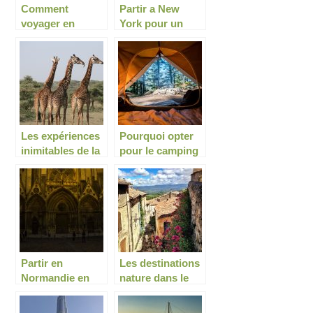
Comment
Partir a New
voyager en
York pour un
Famille
voyage en
couple
Les expériences
Pourquoi opter
inimitables de la
pour le camping
Tanzanie
pour ses
vacances d’été ?
Partir en
Les destinations
Normandie en
nature dans le
été : Pourquoi
sud est de la
cette destination
France