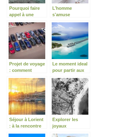
Pourquoi faire
L’homme
appel à une
s’amuse
agence pour
jusqu’au bout de
organiser son
leur voyage
voyage ?
Projet de voyage
Le moment ideal
: comment
pour partir aux
trouver les
Maldives
moyens sûrs
pour bien garer
sa voiture ?
Séjour à Lorient
Explorer les
: à la rencontre
joyaux
du monde de la
historiques de