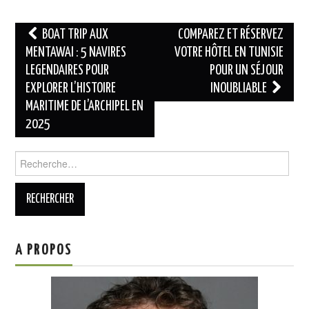
Comparatif des
meilleures
Navigation
BOAT TRIP AUX
COMPAREZ ET RÉSERVEZ
structures
des
MENTAWAI : 5 NAVIRES
VOTRE HÔTEL EN TUNISIE
LEGENDAIRES POUR
POUR UN SÉJOUR
articles
EXPLORER L’HISTOIRE
INOUBLIABLE
MARITIME DE L’ARCHIPEL EN
2025
Rechercher :
A PROPOS