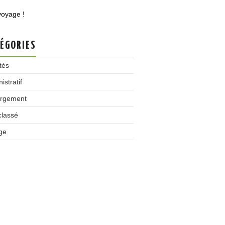
voyage !
ÉGORIES
ités
istratif
rgement
classé
ge